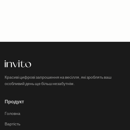
Красиві цифрові запрошення на весілля, які зроблять ваш
особливий день ще більш незабутнім.
Продукт
Головна
Вартість